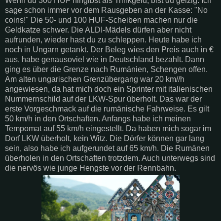
Wenn du 300 HUF hingibst als Trinkgeld, bist du geizig. Ich
sage schon immer vor dem Rausgeben an der Kasse: "No
coins!" Die 50- und 100 HUF-Scheiben machen nur die
Geldkatze schwer. Die ALDI-Mädels dürfen aber nicht
aufrunden, wieder hast du zu schleppen. Heute habe ich
noch in Ungarn getankt. Der Beleg wies den Preis auch in €
aus, habe genausoviel wie in Deutschland bezahlt. Dann
ging es über die Grenze nach Rumänien, Schengen offen.
Am alten ungarischen Grenzübergang war 20 km//h
angewiesen, da hat mich doch ein Sprinter mit italienischen
Nummernschild auf der LKW-Spur überholt. Das war der
erste Vorgeschmack auf die rumänische Fahrweise. Es gilt
50 km/h in den Ortschaften. Anfangs habe ich meinen
Tempomat auf 55 km/h eingestellt. Da haben mich sogar im
Dorf LKW überholt, kein Witz. Die Dörfer können gar lang
sein, also habe ich aufgerundet auf 65 km/h. Die Rumänen
überholen in den Ortschaften trotzdem. Auch unterwegs sind
die nervös wie junge Hengste vor der Rennbahn.