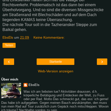
Rechtsverkehr. Problematisch ist das dann bei einem
Überholvorgang. Und so sind die diversen Missgeschicke
am Straßenrand mit Blechschäden und auf dem Dach
liegenden
KAMAS
keine Überraschung.
Die nächste Tour soll in die
Tazheransker
Steppe zum
Baikal
gehen.
EbsEls
um
21:09
Keine Kommentare:
Teilen
‹
›
Startseite
Web-Version anzeigen
Über mich
EbsEls
Was ich am liebsten tue? Aktivitäten draussen, d.h.
körperliche Betätigung und Entdecken der Welt, zu Fuss
oder per Rad. Motto Das schmeckt gut, das ess’ ich gerne!
Das habe ich aufgegeben. Gegen meinen Bauch anzukämpfen, den muss
nun mein Rad auf Tour zusätzlich zum Gepäck noch mitschleppen. Wovon
ich träume? Nachhaltig sorglos zu sein.