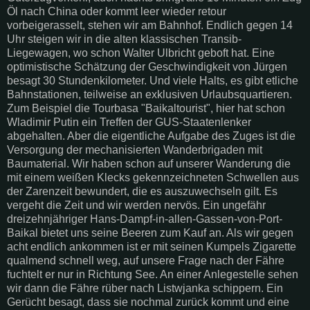
Öl nach China oder kommt leer wieder retour
vorbeigerasselt, stehen wir am Bahnhof. Endlich gegen 14
Uhr steigen wir in die alten klassischen Transib-
Liegewagen, wo schon Walter Ulbricht geboft hat. Eine
optimistische Schätzung der Geschwindigkeit von Jürgen
besagt 30 Stundenkilometer. Und viele Halts, es gibt etliche
Bahnstationen, teilweise an exklusiven Urlaubsquartieren.
Zum Beispiel die Tourbasa "Baikaltourist", hier hat schon
Wladimir Putin ein Treffen der GUS-Staatenlenker
abgehalten. Aber die eigentliche Aufgabe des Zuges ist die
Versorgung der mechanisierten Wanderbrigaden mit
Baumaterial. Wir haben schon auf unserer Wanderung die
mit einem weißen Klecks gekennzeichneten Schwellen aus
der Zarenzeit bewundert, die es auszuwechseln gilt. Es
vergeht die Zeit und wir werden nervös. Ein ungefähr
dreizehnjähriger Hans-Dampf-in-allen-Gassen-von-Port-
Baikal bietet uns seine Beeren zum Kauf an. Als wir gegen
acht endlich ankommen ist er mit seinen Kumpels Zigarette
qualmend schnell weg, auf unsere Frage nach der Fähre
fuchtelt er nur in Richtung See. An einer Anlegestelle sehen
wir dann die Fähre rüber nach Listwjanka schippern. Ein
Gerücht besagt, dass sie nochmal zurück kommt und eine