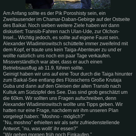
Am Anfang sollte es der Pik Poroshisty sein, ein
Zweitausender im Chamar-Daban-Gebirge auf der Ostseite
des Baikal. Noch sieben weitere Ziele haben wir dann
diskutiert: Transib-Fahren nach Ulan-Ude, zur Olchon-
Insel... Wichtig jedoch, es sollte auf eigene Faust sein.
Alexander Wladimirowitsch schüttelte immer zweifelnd mit
dem Kopf, er traute uns kein Taiga-Abenteuer zu und er
wollte natürlich uns noch ein paar Tage verkaufen.
Missverständlich war aber, dass er auch einen
Betriebsausflug ab 11.9. führen sollte.
Geinigt haben wir uns auf eine Tour durch die Taiga hinunter
zum Baikal-See entlang des Flüsschens Große Krutaja
Guba und dann auf den Gleisen der alten Transib nach
Kultuk am Südzipfel des See. Das sind grob geschätzt um
die 60km. Wir sollten uns Fragen aufschreiben, denn
Alexander Wladimirowitsch wollte uns Tipps geben. Wir
hatten nur eine Frage, nachdem wir ihm unseren Plan
vorgelegt haben: "Moshno - möglich?"
"Nu, moshno" erhielten wir als sehr zufriedenstellende
Antwort, "nu, was wollt' ihr essen?"
"Wir gehen morgen früh noch Einkaufen."