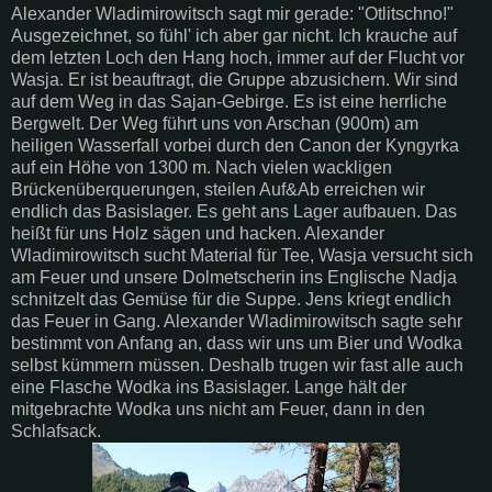
Alexander
Wladimirowitsch
sagt mir gerade: "
Otlitschno
!"
Ausgezeichnet, so
fühl
' ich aber gar nicht. Ich
krauche
auf
dem letzten Loch den Hang hoch, immer auf der Flucht vor
Wasja
. Er ist beauftragt, die Gruppe abzusichern. Wir sind
auf dem Weg in das
Sajan
-Gebirge. Es ist eine herrliche
Bergwelt. Der Weg führt uns von
Arschan
(900m) am
heiligen Wasserfall vorbei durch den Canon der
Kyngyrka
auf ein
Höhe
von 1300 m. Nach vielen wackligen
Brückenüberquerungen
, steilen Auf&Ab erreichen wir
endlich das Basislager. Es geht ans Lager aufbauen. Das
heißt
für
uns Holz sägen und hacken. Alexander
Wladimirowitsch
sucht Material für Tee,
Wasja
versucht sich
am Feuer und unsere Dolmetscherin ins Englische
Nadja
schnitzelt
das Gemüse für die Suppe. Jens kriegt endlich
das Feuer in Gang. Alexander
Wladimirowitsch
sagte sehr
bestimmt von Anfang an, dass wir uns um Bier und
Wodka
selbst kümmern müssen. Deshalb trugen wir fast alle auch
eine Flasche
Wodka
ins Basislager. Lange hält der
mitgebrachte
Wodka
uns nicht am Feuer, dann in den
Schlafsack.