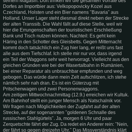
seinem Magasin. Dort trinken wir die gesamten Vorräte des
Dorfes an Importbier aus: Velkopopovicky Kozel aus
Czechland, Holsten und ein Bier namens "Bavaria" aus
Holland. Unser Lager steht diesmal direkt neben der Strecke
der alten Transsib. Die Wahl fällt auf diese Stelle, weil wir
hier die Errungenschaften der touristischen Erschließung
Bank und Tisch nutzen können. Nachteil: Es geht kein
Häring in den Schotter des Gleisbetts. Gegen Mitternacht
kommt doch tatsächlich ein Zug hier lang, er reißt uns fast
alle aus dem Tiefschlaf. Ich stelle mir nur vor, dass irgend
ein Teil der Waggons sehr weit hervorragt. Vielleicht aus den
gleichen Gründen wie bei der Wasertalbahn in Rumänien,
bei einer Reparatur als unbrauchbar empfunden und weg
gebogen. Das würde dann mein Zelt aufschlitzen, ich stehe
nämlich sehr nah dran. Es ist ein Güterzug mit
Pritschenwagen und zwei Personenwaggons.
Am zeitigen Mittwochnachmittag (12.9.) erreichen wir Kultuk.
Am Bahnhof stellt ein junger Mensch als Natschalnik vor.
Wir fragen nach Möglichkeiten der Zugfahrt auf der alten
Strecke, auf der sogenannten "goldenen Schnalle des
russischen Stahlgürtels". Ja, morgen 6 Uhr und paar
Zerquetschte fährt der Zug. Da redet ein Anderer rein: "Nein,
der fährt so gegen dreizehn Uhr." Das Missverständnis klärt