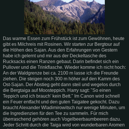
Das warme Essen zum Frühstück ist zum Gewöhnen, heute
gibt es Milchreis mit Rosinen. Wir starten zur Bergtour auf
die Höhen des
Sajan
. Aus den Erfahrungen von Gestern
habe ich gelernt und mir aus der Deckeltasche des
Rucksacks einen
Ranzen
gebaut. Darin befindet sich ein
Pullover und die Trinkflasche. Wieder komme ich nicht hoch:
An der Waldgrenze bei ca. 2100 m lasse ich die Freunde
ziehen. Die steigen noch 300 m höher auf den Kamm des
Ost-
Sajan
. Der Abstieg geht dann steil und
wegelos
durch
die Bergtaiga auf Moosteppich.
Harry
sagt: "So einen
Teppich und ich
brauch
' kein Bett." Im Canon wird schnell
ein Feuer entfacht und den guten Taigatee gekocht. Dazu
braucht Alexander
Wladimirowitsch
nur wenige Minuten, um
die
Ingredienzien
für den Tee zu sammeln. Für mich
überraschend gehören auch Vogelbeerbaumbeeren dazu.
Jeder Schritt durch die Taiga wird von wunderbaren Aromen