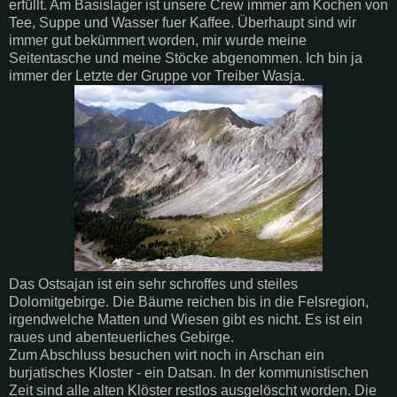
erfüllt. Am Basislager ist unsere
Crew
immer am Kochen von
Tee, Suppe und Wasser
fuer
Kaffee. Überhaupt sind wir
immer gut bekümmert worden, mir wurde meine
Seitentasche und meine Stöcke abgenommen. Ich bin ja
immer der Letzte der Gruppe vor Treiber
Wasja
.
Das
Ostsajan
ist ein sehr schroffes und steiles
Dolomitgebirge
. Die Bäume reichen bis in die Felsregion,
irgendwelche Matten und Wiesen gibt es nicht. Es ist ein
raues und abenteuerliches Gebirge.
Zum Abschluss besuchen
wirt
noch in
Arschan
ein
burjatisches
Kloster - ein
Datsan
. In der kommunistischen
Zeit sind alle alten Klöster restlos ausgelöscht worden. Die