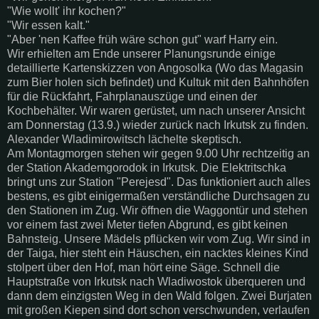
"Wie wollt' ihr kochen?"
"Wir essen kalt."
"Aber 'nen Kaffee früh wäre schon gut" warf Harry ein.
Wir erhielten am Ende unserer Planungsrunde einige
detaillierte Kartenskizzen von Angosolka (Wo das Magasin
zum Bier holen sich befindet) und Kultuk mit den Bahnhöfen
für die Rückfahrt, Fahrplanauszüge und einen der
Kochbehälter. Wir waren gerüstet, um nach unserer Ansicht
am Donnerstag (13.9.) wieder zurück nach Irkutsk zu finden.
Alexander Wladimirowitsch lächelte skeptisch.
Am Montagmorgen stehen wir gegen 9.00 Uhr rechtzeitig an
der Station Akademgorodok in Irkutsk. Die Elektritschka
bringt uns zur Station "Perejesd". Das funktioniert auch alles
bestens, es gibt einigermaßen verständliche Durchsagen zu
den Stationen im Zug. Wir öffnen die Waggontür und stehen
vor einem fast zwei Meter tiefen Abgrund, es gibt keinen
Bahnsteig. Unsere Mädels pflücken wir vom Zug. Wir sind in
der Taiga, hier steht ein Häuschen, ein nacktes kleines Kind
stolpert über den Hof, man hört eine Säge. Schnell die
Hauptstraße von Irkutsk nach Wladiwostok überqueren und
dann dem einzigsten Weg in den Wald folgen. Zwei Burjaten
mit großen Kiepen sind dort schon verschwunden, verlaufen