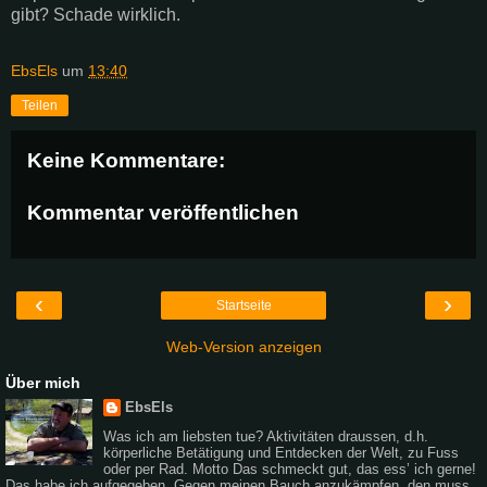
gibt? Schade wirklich.
EbsEls
um
13:40
Teilen
Keine Kommentare:
Kommentar veröffentlichen
‹
›
Startseite
Web-Version anzeigen
Über mich
EbsEls
Was ich am liebsten tue? Aktivitäten draussen, d.h.
körperliche Betätigung und Entdecken der Welt, zu Fuss
oder per Rad. Motto Das schmeckt gut, das ess’ ich gerne!
Das habe ich aufgegeben. Gegen meinen Bauch anzukämpfen, den muss