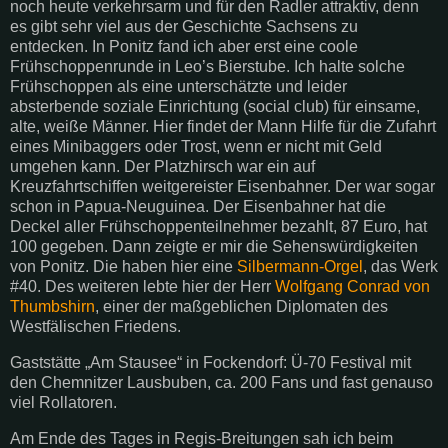
noch heute verkehrsarm und für den Radler attraktiv, denn
es gibt sehr viel aus der Geschichte Sachsens zu
entdecken. In Ponitz fand ich aber erst eine coole
Frühschoppenrunde in Leo’s Bierstube. Ich halte solche
Frühschoppen als eine unterschätzte und leider
absterbende soziale Einrichtung (social club) für einsame,
alte, weiße Männer. Hier findet der Mann Hilfe für die Zufahrt
eines Minibaggers oder Trost, wenn er nicht mit Geld
umgehen kann. Der Platzhirsch war ein auf
Kreuzfahrtschiffen weitgereister Eisenbahner. Der war sogar
schon in Papua-Neuguinea. Der Eisenbahner hat die
Deckel aller Frühschoppenteilnehmer bezahlt, 87 Euro, hat
100 gegeben. Dann zeigte er mir die Sehenswürdigkeiten
von Ponitz. Die haben hier eine
Silbermann-Orgel
, das Werk
#40. Des weiteren lebte hier der Herr
Wolfgang Conrad von
Thumbshirn
, einer der maßgeblichen Diplomaten des
Westfälischen Friedens.
Gaststätte „Am Stausee“ in Fockendorf: Ü-70 Festival mit
den Chemnitzer Lausbuben, ca. 200 Fans und fast genauso
viel Rollatoren.
Am Ende des Tages in Regis-Breitungen sah ich beim