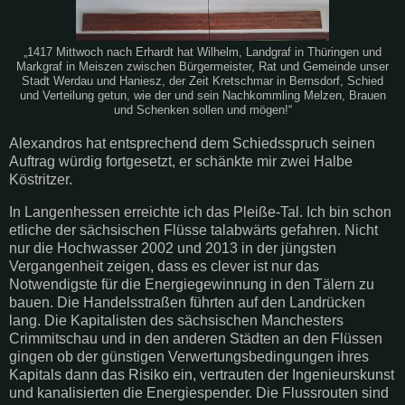
„1417 Mittwoch nach Erhardt hat Wilhelm, Landgraf in Thüringen und
Markgraf in Meiszen zwischen Bürgermeister, Rat und Gemeinde unser
Stadt Werdau und Haniesz, der Zeit Kretschmar in Bernsdorf, Schied
und Verteilung getun, wie der und sein Nachkommling Melzen, Brauen
und Schenken sollen und mögen!“
Alexandros hat entsprechend dem Schiedsspruch seinen
Auftrag würdig fortgesetzt, er schänkte mir zwei Halbe
Köstritzer.
In Langenhessen erreichte ich das Pleiße-Tal. Ich bin schon
etliche der sächsischen Flüsse talabwärts gefahren. Nicht
nur die Hochwasser 2002 und 2013 in der jüngsten
Vergangenheit zeigen, dass es clever ist nur das
Notwendigste für die Energiegewinnung in den Tälern zu
bauen. Die Handelsstraßen führten auf den Landrücken
lang. Die Kapitalisten des sächsischen Manchesters
Crimmitschau und in den anderen Städten an den Flüssen
gingen ob der günstigen Verwertungsbedingungen ihres
Kapitals dann das Risiko ein, vertrauten der Ingenieurskunst
und kanalisierten die Energiespender. Die Flussrouten sind