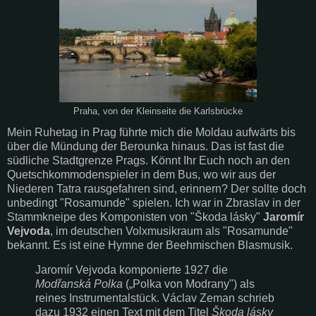
Praha, von der Kleinseite die Karlsbrücke
Mein Ruhetag in Prag führte mich die Moldau aufwärts bis
über die Mündung der Berounka hinaus. Das ist fast die
südliche Stadtgrenze Prags. Könnt Ihr Euch noch an den
Quetschkommodenspieler in dem Bus, wo wir aus der
Niederen Tatra rausgefahren sind, erinnern? Der sollte doch
unbedingt "Rosamunde" spielen. Ich war in Zbraslav in der
Stammkneipe des Komponisten von "Škoda lásky"
Jaromír
Vejvoda
, im deutschen Volxmusikraum als "Rosamunde"
bekannt. Es ist eine Hymne der Beehmischen Blasmusik.
Jaromír Vejvoda komponierte 1927 die
Modřanská Polka
(„Polka von Modrany") als
reines Instrumentalstück. Václav Zeman schrieb
dazu 1932 einen Text mit dem Titel
Škoda lásky