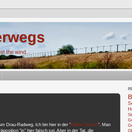
erwegs
nst the wind.
R
B
S
H
S
G
um Drau-Radweg. Ich bin hier in der "
Militär-Gränze
".
Man
G
sition "in" hier falsch sei. Aber in der Tat, die
O