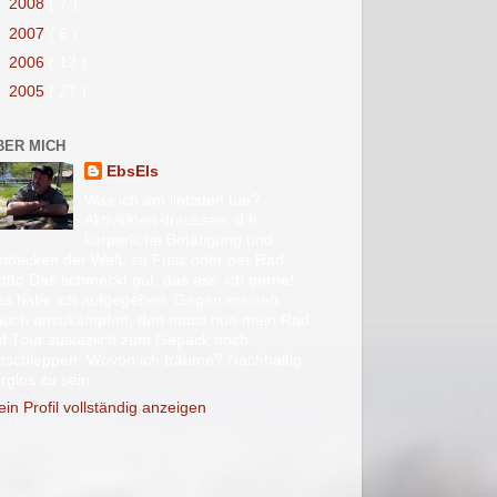
►
2008
( 7 )
►
2007
( 6 )
►
2006
( 12 )
►
2005
( 27 )
BER MICH
EbsEls
Was ich am liebsten tue?
Aktivitäten draussen, d.h.
körperliche Betätigung und
tdecken der Welt, zu Fuss oder per Rad.
tto Das schmeckt gut, das ess’ ich gerne!
as habe ich aufgegeben. Gegen meinen
auch anzukämpfen, den muss nun mein Rad
f Tour zusätzlich zum Gepäck noch
tschleppen. Wovon ich träume? Nachhaltig
rglos zu sein.
in Profil vollständig anzeigen