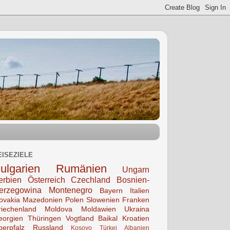
EISEZIELE
ulgarien
Rumänien
Ungarn
erbien
Österreich
Czechland
Bosnien-
erzegowina
Montenegro
Bayern
Italien
lovakia
Mazedonien
Polen
Slowenien
Franken
riechenland
Moldova Moldawien
Ukraina
eorgien
Thüringen
Vogtland
Baikal
Kroatien
berpfalz
Russland
Kosovo
Türkei
Albanien