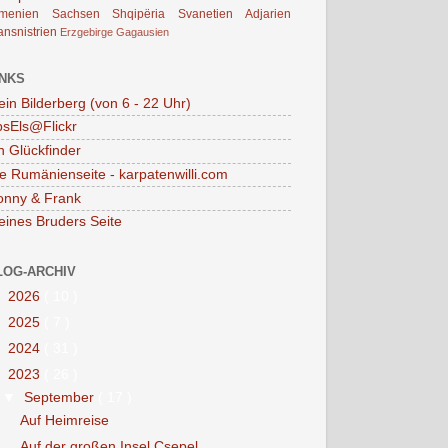
rmenien
Sachsen
Shqipëria
Svanetien
Adjarien
ansnistrien
Erzgebirge
Gagausien
INKS
in Bilderberg (von 6 - 22 Uhr)
sEls@Flickr
n Glückfinder
e Rumänienseite - karpatenwilli.com
onny & Frank
ines Bruders Seite
LOG-ARCHIV
►
2026
( 10 )
►
2025
( 7 )
►
2024
( 31 )
▼
2023
( 26 )
▼
September
( 17 )
Auf Heimreise
Auf der großen Insel Csepel