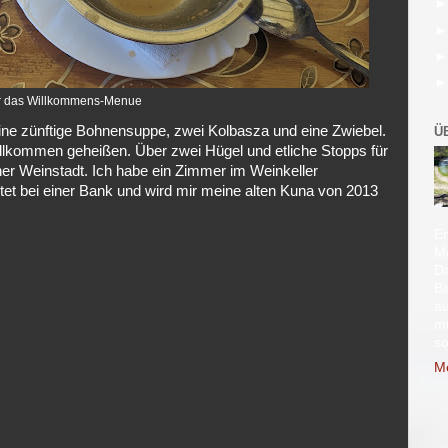
r das Willkommens-Menue
eine zünftige Bohnensuppe, zwei Kolbasza und eine Zwiebel.
Ü
llkommen geheißen. Über zwei Hügel und etliche Stopps für
ner Weinstadt. Ich habe ein Zimmer im Weinkeller
tet bei einer Bank und wird mir meine alten Kuna von 2013
En
Mo
D
B
au
mi
so
Me