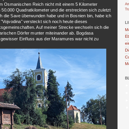
m Osmanischen Reich nicht mit einem 5 Kilometer
A
Tr
50.000 Quadratkilometer und die erstreckten sich zuletzt
h die Save überwunden habe und in Bosnien bin, habe ich
 "Vojvodina" versteckt sich noch heute dieses
L
olksgemeinschaften. Auf meiner Strecke wechseln sich die
Me
arischen Dörfer munter miteinander ab. Bogdasa
Eb
in gewisser Einfluss aus der Maramures war nicht zu
ei
Di
C
Me
B