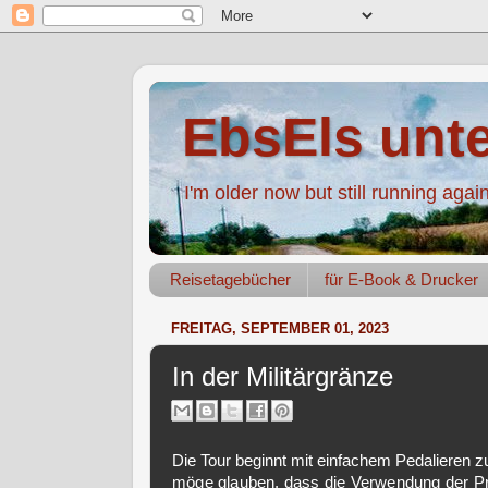
EbsEls unt
I'm older now but still running agai
Reisetagebücher
für E-Book & Drucker
FREITAG, SEPTEMBER 01, 2023
In der Militärgränze
Die Tour beginnt mit einfachem Pedalieren z
möge glauben, dass die Verwendung der Präpo